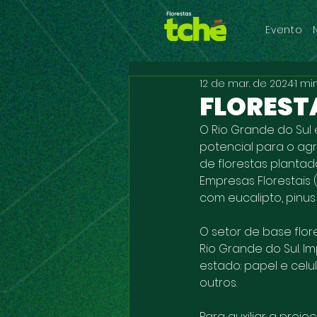
Evento
12 de mar. de 2024
1 mi
FLOREST
O Rio Grande do Sul
potencial para o ag
de florestas planta
Empresas Florestais
com eucalipto, pinus
O setor de base flo
Rio Grande do Sul. I
estado: papel e celu
outros.
Para auxiliar a proj