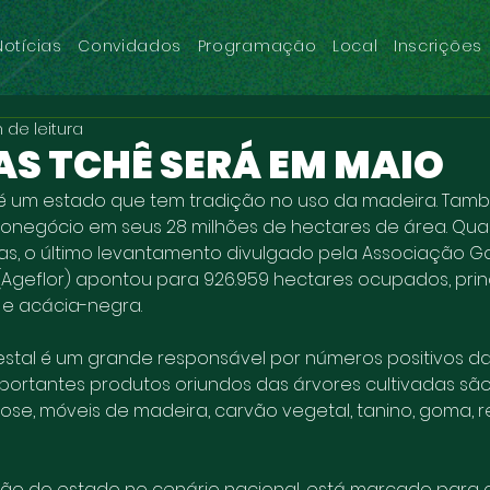
Notícias
Convidados
Programação
Local
Inscrições
n de leitura
AS TCHÊ SERÁ EM MAIO
 é um estado que tem tradição no uso da madeira. Tam
ronegócio em seus 28 milhões de hectares de área. Qu
das, o último levantamento divulgado pela Associação 
 (Ageflor) apontou para 926.959 hectares ocupados, pri
 e acácia-negra.
restal é um grande responsável por números positivos d
mportantes produtos oriundos das árvores cultivadas sã
lose, móveis de madeira, carvão vegetal, tanino, goma, re
eção do estado no cenário nacional, está marcado para os