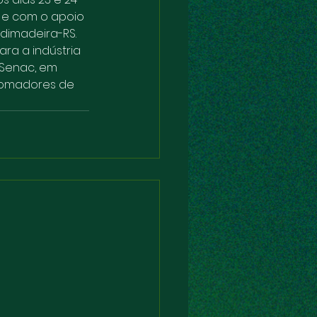
i e com o apoio 
indimadeira-RS.
ra a indústria 
/Senac, em 
tomadores de 