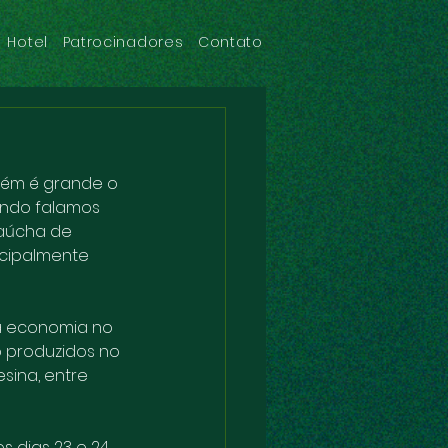
Hotel
Patrocinadores
Contato
bém é grande o 
ando falamos 
Gaúcha de 
ncipalmente 
a economia no 
o produzidos no 
sina, entre 
 dias 23 e 24 